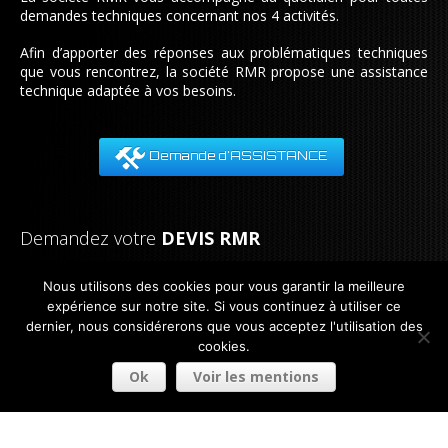
demandes techniques concernant nos 4 activités.
Afin d’apporter des réponses aux problématiques techniques
que vous rencontrez, la société RMR propose une assistance
technique adaptée à vos besoins.
Demande d'ASSISTANCE
Demandez votre
DEVIS RMR
Notre équipe est à votre disposition pour tout renseignement.
Nous utilisons des cookies pour vous garantir la meilleure
Nous nous engageons à vous répondre dans les plus brefs
expérience sur notre site. Si vous continuez à utiliser ce
délais.
dernier, nous considérerons que vous acceptez l'utilisation des
cookies.
Tel:
33 (0) 3 21 08 83 00
Fax:
33 (0) 3 21 08 83 01
Ok
Voir les mentions
Demande de DEVIS