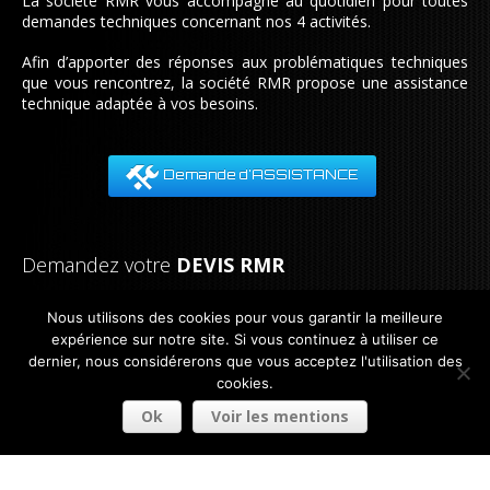
La société RMR vous accompagne au quotidien pour toutes
demandes techniques concernant nos 4 activités.
Afin d’apporter des réponses aux problématiques techniques
que vous rencontrez, la société RMR propose une assistance
technique adaptée à vos besoins.
Demande d'ASSISTANCE
Demandez votre
DEVIS RMR
Notre équipe est à votre disposition pour tout renseignement.
Nous utilisons des cookies pour vous garantir la meilleure
Nous nous engageons à vous répondre dans les plus brefs
expérience sur notre site. Si vous continuez à utiliser ce
délais.
dernier, nous considérerons que vous acceptez l'utilisation des
cookies.
Tel:
33 (0) 3 21 08 83 00
Fax:
33 (0) 3 21 08 83 01
Ok
Voir les mentions
Demande de DEVIS