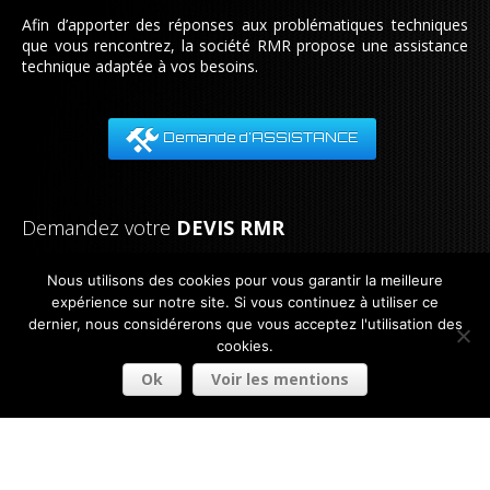
Afin d’apporter des réponses aux problématiques techniques
que vous rencontrez, la société RMR propose une assistance
technique adaptée à vos besoins.
Demande d'ASSISTANCE
Demandez votre
DEVIS RMR
Notre équipe est à votre disposition pour tout renseignement.
Nous utilisons des cookies pour vous garantir la meilleure
Nous nous engageons à vous répondre dans les plus brefs
expérience sur notre site. Si vous continuez à utiliser ce
délais.
dernier, nous considérerons que vous acceptez l'utilisation des
cookies.
Tel:
33 (0) 3 21 08 83 00
Fax:
33 (0) 3 21 08 83 01
Ok
Voir les mentions
Demande de DEVIS