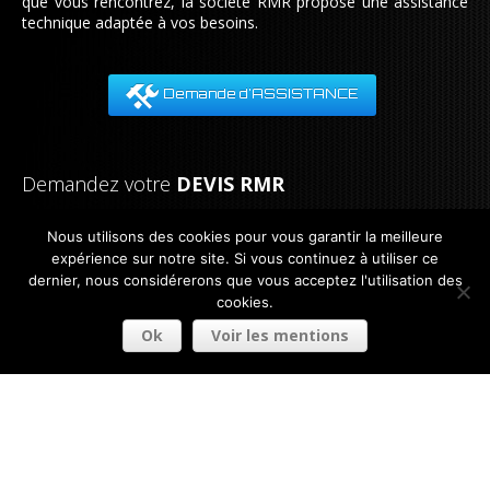
que vous rencontrez, la société RMR propose une assistance
technique adaptée à vos besoins.
Demande d'ASSISTANCE
Demandez votre
DEVIS RMR
Notre équipe est à votre disposition pour tout renseignement.
Nous utilisons des cookies pour vous garantir la meilleure
Nous nous engageons à vous répondre dans les plus brefs
expérience sur notre site. Si vous continuez à utiliser ce
délais.
dernier, nous considérerons que vous acceptez l'utilisation des
cookies.
Tel:
33 (0) 3 21 08 83 00
Fax:
33 (0) 3 21 08 83 01
Ok
Voir les mentions
Demande de DEVIS
rmr-industries.com
- Tous droits réservés © 2014 - 2026 |