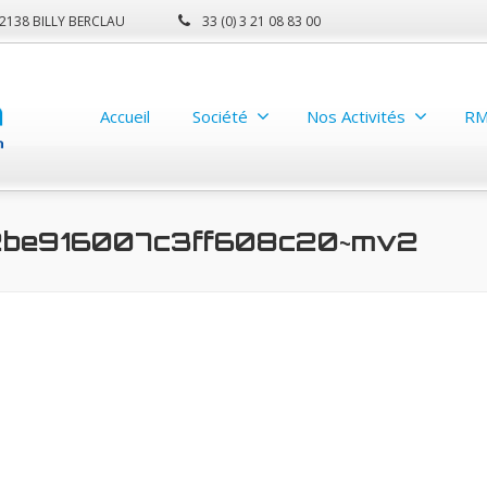
 62138 BILLY BERCLAU
33 (0) 3 21 08 83 00
Accueil
Société
Nos Activités
RM
2be916007c3ff608c20~mv2